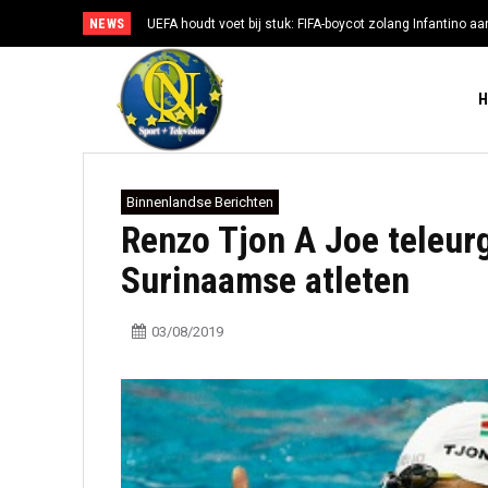
NEWS
UEFA houdt voet bij stuk: FIFA-boycot zolang Infantino aan
Binnenlandse Berichten
Renzo Tjon A Joe teleurg
Surinaamse atleten
03/08/2019