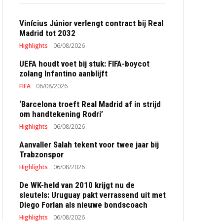
Vinícius Júnior verlengt contract bij Real
Madrid tot 2032
Highlights
06/08/2026
UEFA houdt voet bij stuk: FIFA-boycot
zolang Infantino aanblijft
FIFA
06/08/2026
‘Barcelona troeft Real Madrid af in strijd
om handtekening Rodri’
Highlights
06/08/2026
Aanvaller Salah tekent voor twee jaar bij
Trabzonspor
Highlights
06/08/2026
De WK-held van 2010 krijgt nu de
sleutels: Uruguay pakt verrassend uit met
Diego Forlan als nieuwe bondscoach
Highlights
06/08/2026