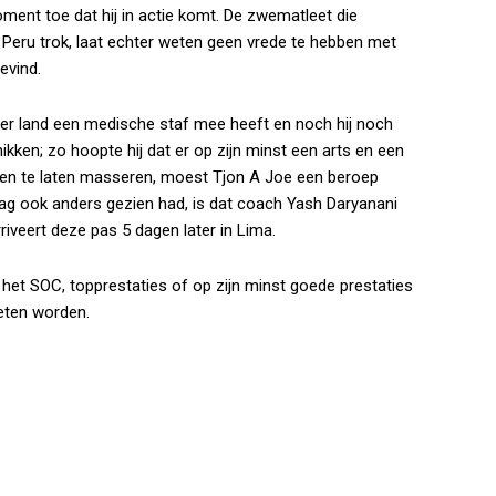
ment toe dat hij in actie komt. De zwematleet die
Peru trok, laat echter weten geen vrede te hebben met
evind.
nder land een medische staf mee heeft en noch hij noch
kken; zo hoopte hij dat er op zijn minst een arts en een
ren te laten masseren, moest Tjon A Joe een beroep
ag ook anders gezien had, is dat coach Yash Daryanani
rriveert deze pas 5 dagen later in Lima.
al het SOC, topprestaties of op zijn minst goede prestaties
eten worden.