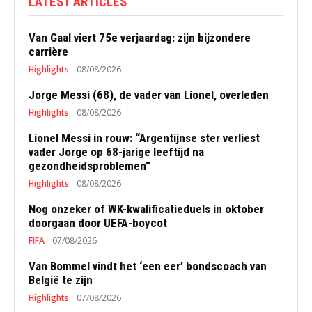
LATEST ARTICLES
Van Gaal viert 75e verjaardag: zijn bijzondere
carrière
Highlights
08/08/2026
Jorge Messi (68), de vader van Lionel, overleden
Highlights
08/08/2026
Lionel Messi in rouw: “Argentijnse ster verliest
vader Jorge op 68-jarige leeftijd na
gezondheidsproblemen”
Highlights
08/08/2026
Nog onzeker of WK-kwalificatieduels in oktober
doorgaan door UEFA-boycot
FIFA
07/08/2026
Van Bommel vindt het ‘een eer’ bondscoach van
België te zijn
Highlights
07/08/2026