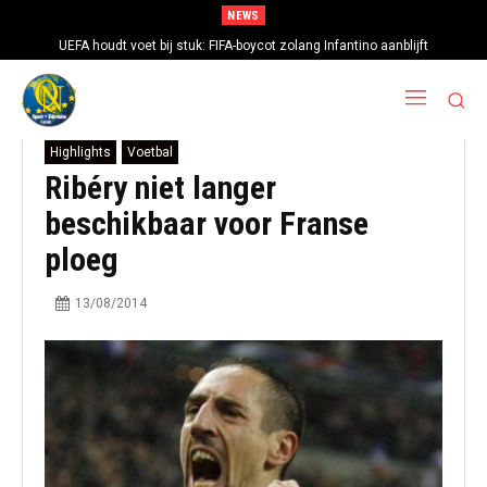
NEWS
UEFA houdt voet bij stuk: FIFA-boycot zolang Infantino aanblijft
Highlights
Voetbal
Ribéry niet langer
beschikbaar voor Franse
ploeg
13/08/2014