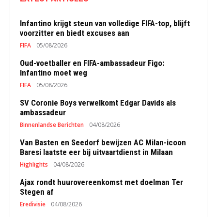
Infantino krijgt steun van volledige FIFA-top, blijft
voorzitter en biedt excuses aan
FIFA
05/08/2026
Oud-voetballer en FIFA-ambassadeur Figo:
Infantino moet weg
FIFA
05/08/2026
SV Coronie Boys verwelkomt Edgar Davids als
ambassadeur
Binnenlandse Berichten
04/08/2026
Van Basten en Seedorf bewijzen AC Milan-icoon
Baresi laatste eer bij uitvaartdienst in Milaan
Highlights
04/08/2026
Ajax rondt huurovereenkomst met doelman Ter
Stegen af
Eredivisie
04/08/2026