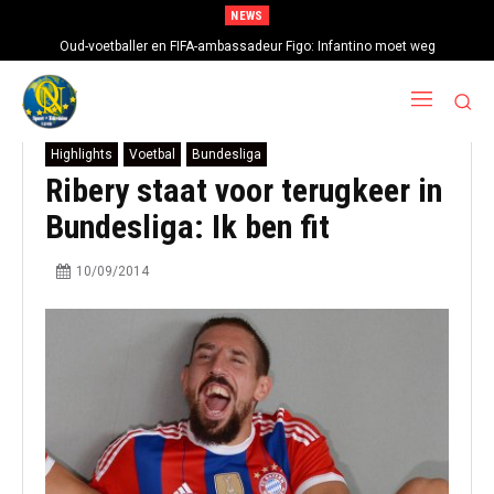
NEWS
Oud-voetballer en FIFA-ambassadeur Figo: Infantino moet weg
Highlights
Voetbal
Bundesliga
Ribery staat voor terugkeer in
Bundesliga: Ik ben fit
10/09/2014