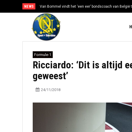
NEWS
Van Bommel vindt het ‘een eer’ bondscoach van België t
Formule-1
Ricciardo: ‘Dit is altijd
geweest’
24/11/2018