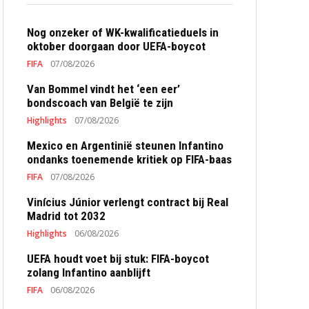
Nog onzeker of WK-kwalificatieduels in
oktober doorgaan door UEFA-boycot
FIFA
07/08/2026
Van Bommel vindt het ‘een eer’
bondscoach van België te zijn
Highlights
07/08/2026
Mexico en Argentinië steunen Infantino
ondanks toenemende kritiek op FIFA-baas
FIFA
07/08/2026
Vinícius Júnior verlengt contract bij Real
Madrid tot 2032
Highlights
06/08/2026
UEFA houdt voet bij stuk: FIFA-boycot
zolang Infantino aanblijft
FIFA
06/08/2026