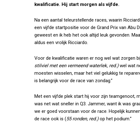
kwalificatie. Hij start morgen als vijfde.
Na een aantal teleurstellende races, waarin Ricciard
een vijfde startpositie voor de Grand Prix van Abu Dh
geweest en ik heb het ook altijd leuk gevonden. Maar 
aldus een vrolijk Ricciardo.
Voor de kwalificatie waren er nog wel wat zorgen bij
stilviel met een vermeend waterlek, red.)
wel wat ne
moesten wisselen, maar het viel gelukkig te reparere
is belangrijk voor de race van zondag.”
Met een vijfde plek start hij voor zijn teamgenoot, 
was net wat sneller in Q3. Jammer, want ik was graa
we er goed voorstaan voor de race. Hopelijk kunnen
de race ook is (
55 ronden, red.)
op het podium.”