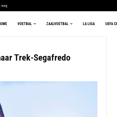
t weg
HOME
VOETBAL
ZAALVOETBAL
LA LIGA
UEFA 
 naar Trek-Segafredo