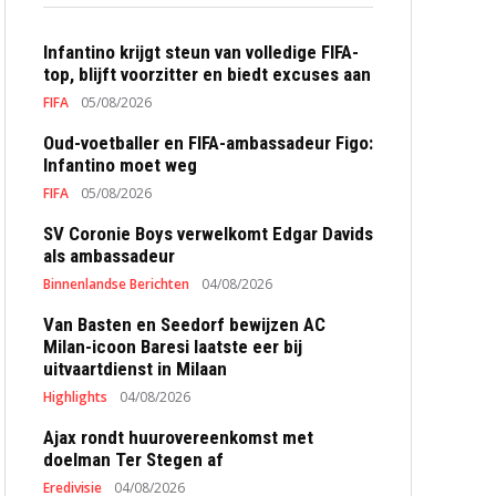
Infantino krijgt steun van volledige FIFA-
top, blijft voorzitter en biedt excuses aan
FIFA
05/08/2026
Oud-voetballer en FIFA-ambassadeur Figo:
Infantino moet weg
FIFA
05/08/2026
SV Coronie Boys verwelkomt Edgar Davids
als ambassadeur
Binnenlandse Berichten
04/08/2026
Van Basten en Seedorf bewijzen AC
Milan-icoon Baresi laatste eer bij
uitvaartdienst in Milaan
Highlights
04/08/2026
Ajax rondt huurovereenkomst met
doelman Ter Stegen af
Eredivisie
04/08/2026