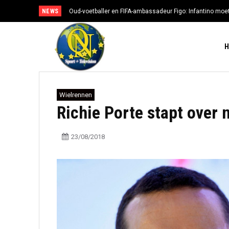
NEWS
Oud-voetballer en FIFA-ambassadeur Figo: Infantino moe
Wielrennen
Richie Porte stapt over
23/08/2018