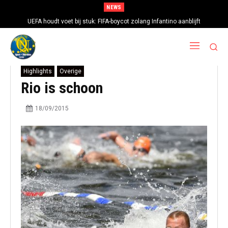
NEWS
UEFA houdt voet bij stuk: FIFA-boycot zolang Infantino aanblijft
Highlights
Overige
Rio is schoon
18/09/2015