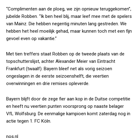
“Complimenten aan de ploeg, we zijn opnieuw teruggekomen”,
jubelde Robben. “Ik ben heel blij, maar leef mee met de spelers
van Mainz. Die hebben negentig minuten lang gestreden. We
hebben het heel moeilijk gehad, maar kunnen toch met een fijn
gevoel even op vakantie.”
Met tien treffers staat Robben op de tweede plaats van de
topschutterslijst, achter Alexander Meier van Eintracht
Frankfurt (twaalf). Bayern bleef net als vorig seizoen
ongeslagen in de eerste seizoenshelft, die veertien
overwinningen en drie remises opleverde.
Bayern blijft door de zege fier aan kop in de Duitse competitie
en heeft nu veertien punten voorsprong op naaste belager
VfL Wolfsburg. De eenmalige kampioen komt zaterdag nog in
actie tegen 1. FC Köln.
nos.nl