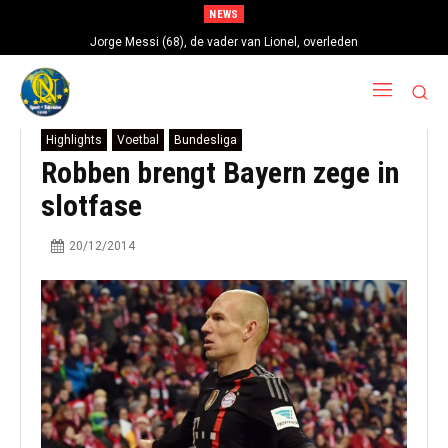
NEWS
Jorge Messi (68), de vader van Lionel, overleden
Highlights
Voetbal
Bundesliga
Robben brengt Bayern zege in
slotfase
20/12/2014