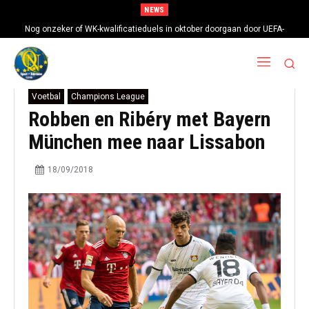
NEWS
Nog onzeker of WK-kwalificatieduels in oktober doorgaan door UEFA-
boycot
Voetbal
Champions League
Robben en Ribéry met Bayern
München mee naar Lissabon
18/09/2018