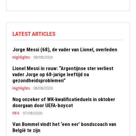
LATEST ARTICLES
Jorge Messi (68), de vader van Lionel, overleden
Highlights
08/08/2026
Lionel Messi in rouw: “Argentijnse ster verliest
vader Jorge op 68-jarige leeftijd na
gezondheidsproblemen”
Highlights
08/08/2026
Nog onzeker of WK-kwalificatieduels in oktober
doorgaan door UEFA-boycot
FIFA
07/08/2026
Van Bommel vindt het ‘een eer’ bondscoach van
België te zijn