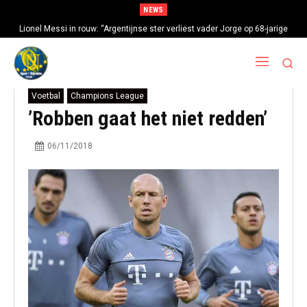
NEWS
Lionel Messi in rouw: “Argentijnse ster verliest vader Jorge op 68-jarige
leeftijd na gezondheidsproblemen”
Voetbal
Champions League
’Robben gaat het niet redden’
06/11/2018