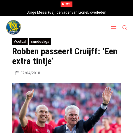
NEWS
Jorge Messi (68), de vader van Lionel, overleden
Voetbal
Bundesliga
Robben passeert Cruijff: ‘Een
extra tintje’
07/04/2018