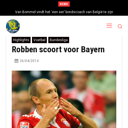
NEWS
Van Bommel vindt het ‘een eer’ bondscoach van België te zijn
Highlights
Voetbal
Bundesliga
Robben scoort voor Bayern
26/04/2014