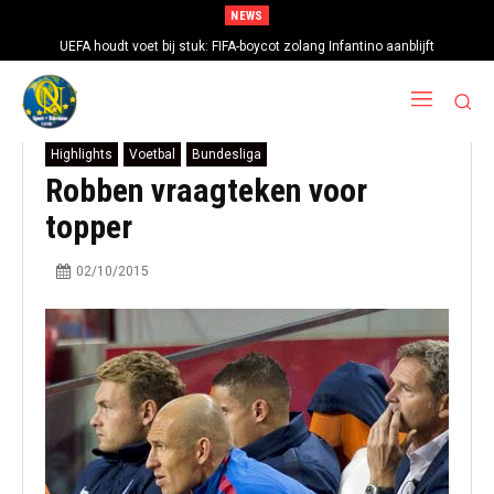
NEWS
UEFA houdt voet bij stuk: FIFA-boycot zolang Infantino aanblijft
Highlights
Voetbal
Bundesliga
Robben vraagteken voor
topper
02/10/2015