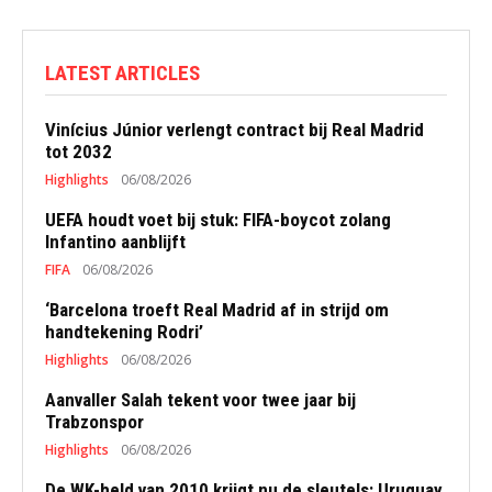
LATEST ARTICLES
Vinícius Júnior verlengt contract bij Real Madrid
tot 2032
Highlights
06/08/2026
UEFA houdt voet bij stuk: FIFA-boycot zolang
Infantino aanblijft
FIFA
06/08/2026
‘Barcelona troeft Real Madrid af in strijd om
handtekening Rodri’
Highlights
06/08/2026
Aanvaller Salah tekent voor twee jaar bij
Trabzonspor
Highlights
06/08/2026
De WK-held van 2010 krijgt nu de sleutels: Uruguay