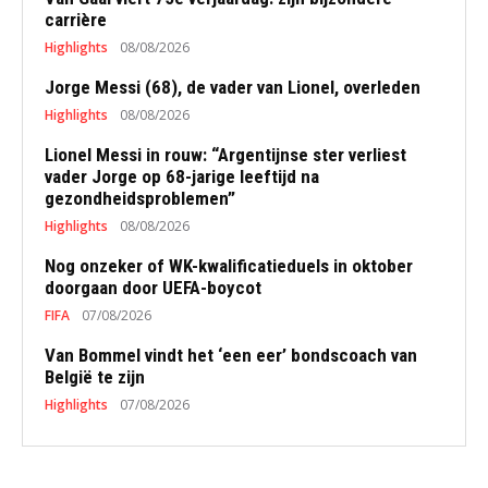
carrière
Highlights
08/08/2026
Jorge Messi (68), de vader van Lionel, overleden
Highlights
08/08/2026
Lionel Messi in rouw: “Argentijnse ster verliest
vader Jorge op 68-jarige leeftijd na
gezondheidsproblemen”
Highlights
08/08/2026
Nog onzeker of WK-kwalificatieduels in oktober
doorgaan door UEFA-boycot
FIFA
07/08/2026
Van Bommel vindt het ‘een eer’ bondscoach van
België te zijn
Highlights
07/08/2026