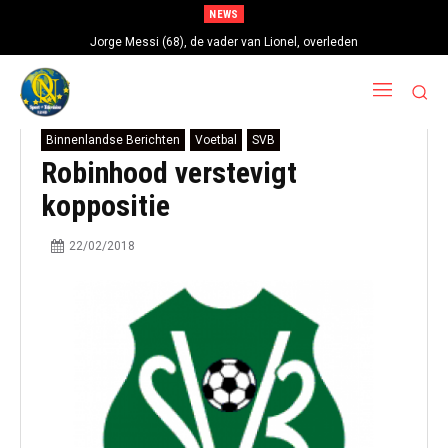
NEWS
Jorge Messi (68), de vader van Lionel, overleden
Binnenlandse Berichten
Voetbal
SVB
Robinhood verstevigt
koppositie
22/02/2018