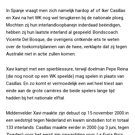
In Spanje vraagt men zich namelijk hardop af of Iker Casillas
en Xavi na het WK nog wel terugkeren bij de nationale ploeg.
Mochten zij hun interlandloopbanejn inderdaad beëindigen,
hebben zij hun laatste interland al gespeeld. Bondscoach
Vicente Del Bosque, die overigens ontkende iets te weten
over de toekomstplannen van de twee, verklapte dat zij tegen
Australië niet in actie zullen komen.
Xavi kampt met een spierblessure, terwijl doelman Pepe Reina
(die nog nooit op een WK speelde) mag spelen in plaats van
Casillas. En zo komt er vermoedelijk een wel heel triest aan
einde aan de grote carrières die beide spelers lange tijd
hadden bij het nationale elftal.
Middenvelder Xavi maakte zijn debuut op 15 november 2000 in
een wedstrijd tegen Nederland en kwam sindsdien tot in totaal
133 interlands. Casillas maakte eerder in 2000 (op 3 juni, tegen
Zweden) voor het eerst zijn opwachting voor
La Furia Roja
.