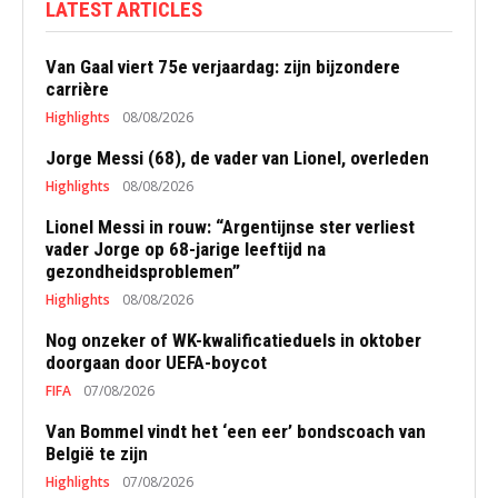
LATEST ARTICLES
Van Gaal viert 75e verjaardag: zijn bijzondere
carrière
Highlights
08/08/2026
Jorge Messi (68), de vader van Lionel, overleden
Highlights
08/08/2026
Lionel Messi in rouw: “Argentijnse ster verliest
vader Jorge op 68-jarige leeftijd na
gezondheidsproblemen”
Highlights
08/08/2026
Nog onzeker of WK-kwalificatieduels in oktober
doorgaan door UEFA-boycot
FIFA
07/08/2026
Van Bommel vindt het ‘een eer’ bondscoach van
België te zijn
Highlights
07/08/2026