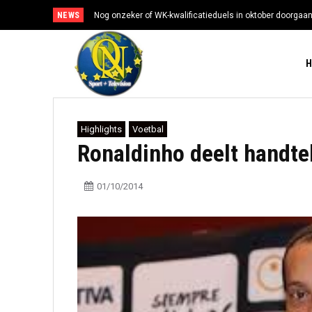
NEWS
Nog onzeker of WK-kwalificatieduels in oktober doorgaa
Highlights
Voetbal
Ronaldinho deelt handtek
01/10/2014