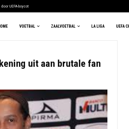
n door UEFA-boycot
HOME
VOETBAL
ZAALVOETBAL
LA LIGA
UEFA 
ening uit aan brutale fan