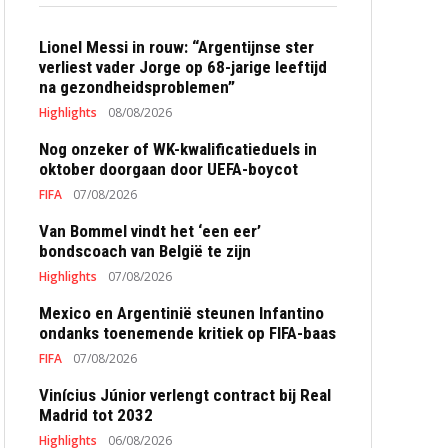
Lionel Messi in rouw: “Argentijnse ster
verliest vader Jorge op 68-jarige leeftijd
na gezondheidsproblemen”
Highlights
08/08/2026
Nog onzeker of WK-kwalificatieduels in
oktober doorgaan door UEFA-boycot
FIFA
07/08/2026
Van Bommel vindt het ‘een eer’
bondscoach van België te zijn
Highlights
07/08/2026
Mexico en Argentinië steunen Infantino
ondanks toenemende kritiek op FIFA-baas
FIFA
07/08/2026
Vinícius Júnior verlengt contract bij Real
Madrid tot 2032
Highlights
06/08/2026