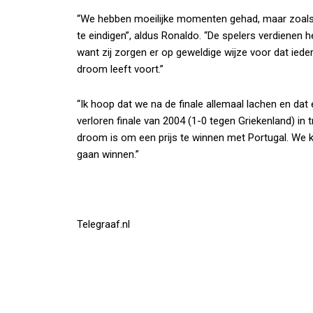
“We hebben moeilijke momenten gehad, maar zoals ik
te eindigen”, aldus Ronaldo. “De spelers verdienen h
want zij zorgen er op geweldige wijze voor dat ied
droom leeft voort.”
“Ik hoop dat we na de finale allemaal lachen en dat e
verloren finale van 2004 (1-0 tegen Griekenland) in t
droom is om een prijs te winnen met Portugal. We ko
gaan winnen.”
Telegraaf.nl