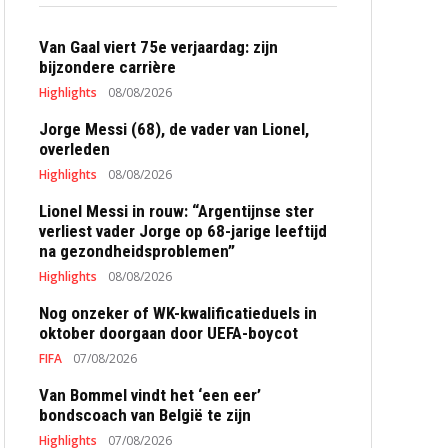
Van Gaal viert 75e verjaardag: zijn
bijzondere carrière
Highlights
08/08/2026
Jorge Messi (68), de vader van Lionel,
overleden
Highlights
08/08/2026
Lionel Messi in rouw: “Argentijnse ster
verliest vader Jorge op 68-jarige leeftijd
na gezondheidsproblemen”
Highlights
08/08/2026
Nog onzeker of WK-kwalificatieduels in
oktober doorgaan door UEFA-boycot
FIFA
07/08/2026
Van Bommel vindt het ‘een eer’
bondscoach van België te zijn
Highlights
07/08/2026