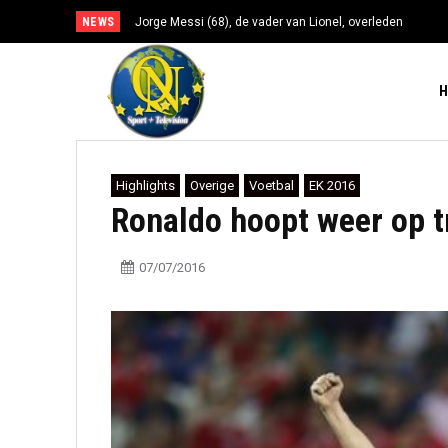
NEWS
Jorge Messi (68), de vader van Lionel, overleden
Highlights
Overige
Voetbal
EK 2016
Ronaldo hoopt weer op t
07/07/2016