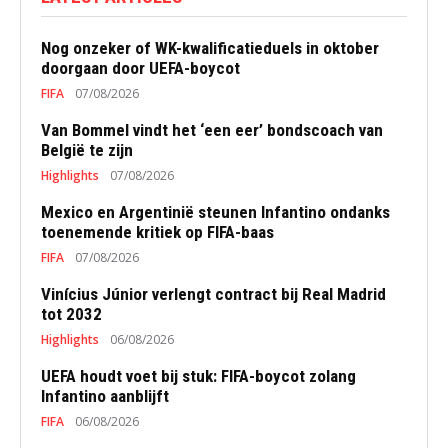
Nog onzeker of WK-kwalificatieduels in oktober
doorgaan door UEFA-boycot
FIFA
07/08/2026
Van Bommel vindt het ‘een eer’ bondscoach van
België te zijn
Highlights
07/08/2026
Mexico en Argentinië steunen Infantino ondanks
toenemende kritiek op FIFA-baas
FIFA
07/08/2026
Vinícius Júnior verlengt contract bij Real Madrid
tot 2032
Highlights
06/08/2026
UEFA houdt voet bij stuk: FIFA-boycot zolang
Infantino aanblijft
FIFA
06/08/2026