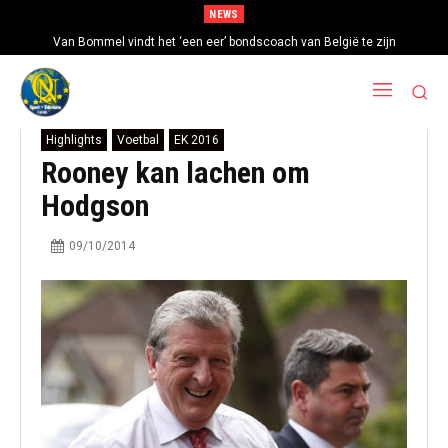
NEWS
Van Bommel vindt het ‘een eer’ bondscoach van België te zijn
Highlights
Voetbal
EK 2016
Rooney kan lachen om
Hodgson
09/10/2014