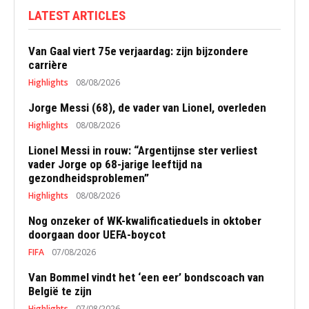
LATEST ARTICLES
Van Gaal viert 75e verjaardag: zijn bijzondere
carrière
Highlights
08/08/2026
Jorge Messi (68), de vader van Lionel, overleden
Highlights
08/08/2026
Lionel Messi in rouw: “Argentijnse ster verliest
vader Jorge op 68-jarige leeftijd na
gezondheidsproblemen”
Highlights
08/08/2026
Nog onzeker of WK-kwalificatieduels in oktober
doorgaan door UEFA-boycot
FIFA
07/08/2026
Van Bommel vindt het ‘een eer’ bondscoach van
België te zijn
Highlights
07/08/2026