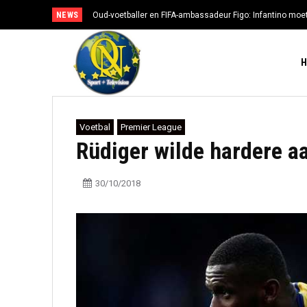
NEWS
Oud-voetballer en FIFA-ambassadeur Figo: Infantino moe
Voetbal
Premier League
Rüdiger wilde hardere a
30/10/2018