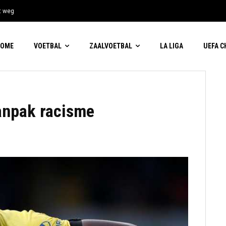
t weg
HOME
VOETBAL
ZAALVOETBAL
LA LIGA
UEFA 
anpak racisme