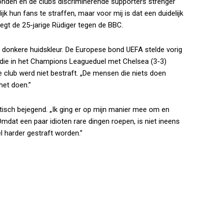
bonden en de clubs discriminerende supporters strenger
jk hun fans te straffen, maar voor mij is dat een duidelijk
zegt de 25-jarige Rüdiger tegen de
BBC
.
jn donkere huidskleur. De Europese bond UEFA stelde vorig
 die in het Champions Leagueduel met Chelsea (3-3)
e club werd niet bestraft. „De mensen die niets doen
het doen.”
tisch bejegend. „Ik ging er op mijn manier mee om en
. Omdat een paar idioten rare dingen roepen, is niet ineens
 harder gestraft worden.”