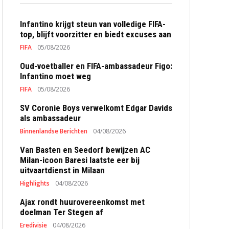
Infantino krijgt steun van volledige FIFA-
top, blijft voorzitter en biedt excuses aan
FIFA
05/08/2026
Oud-voetballer en FIFA-ambassadeur Figo:
Infantino moet weg
FIFA
05/08/2026
SV Coronie Boys verwelkomt Edgar Davids
als ambassadeur
Binnenlandse Berichten
04/08/2026
Van Basten en Seedorf bewijzen AC
Milan-icoon Baresi laatste eer bij
uitvaartdienst in Milaan
Highlights
04/08/2026
Ajax rondt huurovereenkomst met
doelman Ter Stegen af
Eredivisie
04/08/2026