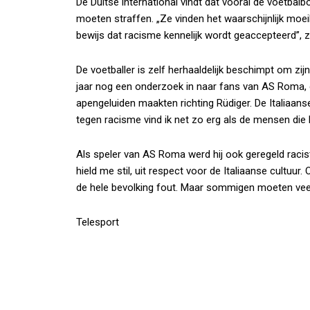
De Duitse international vindt dat vooral de voetbal
moeten straffen. „Ze vinden het waarschijnlijk moeili
bewijs dat racisme kennelijk wordt geaccepteerd”, 
De voetballer is zelf herhaaldelijk beschimpt om zi
jaar nog een onderzoek in naar fans van AS Roma,
apengeluiden maakten richting Rüdiger. De Italiaans
tegen racisme vind ik net zo erg als de mensen die 
Als speler van AS Roma werd hij ook geregeld racis
hield me stil, uit respect voor de Italiaanse cultuur
de hele bevolking fout. Maar sommigen moeten veel
Telesport