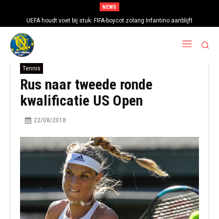
NEWS
UEFA houdt voet bij stuk: FIFA-boycot zolang Infantino aanblijft
Tennis
Rus naar tweede ronde
kwalificatie US Open
22/08/2018