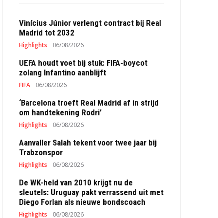
Vinícius Júnior verlengt contract bij Real
Madrid tot 2032
Highlights
06/08/2026
UEFA houdt voet bij stuk: FIFA-boycot
zolang Infantino aanblijft
FIFA
06/08/2026
‘Barcelona troeft Real Madrid af in strijd
om handtekening Rodri’
Highlights
06/08/2026
Aanvaller Salah tekent voor twee jaar bij
Trabzonspor
Highlights
06/08/2026
De WK-held van 2010 krijgt nu de
sleutels: Uruguay pakt verrassend uit met
Diego Forlan als nieuwe bondscoach
Highlights
06/08/2026