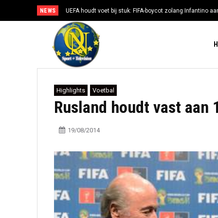
NEWS
UEFA houdt voet bij stuk: FIFA-boycot zolang Infantino aan
Highlights
Voetbal
Rusland houdt vast aan 
19/08/2014