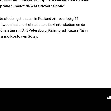
e Russische minister van Sport Witali Moetko hebben
sproken, meldt de wereldvoetbalbond.
nde steden gehouden. In Rusland zijn voorlopig 11
wee stadions, het nationale Luzhniki-stadion en de
ns staan in Sint Petersburg, Kaliningrad, Kazan, Nizjni
ansk, Rostov en Sotsji.
AU