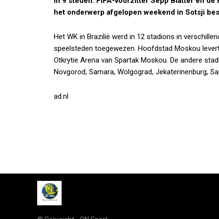
in 9 steden. FIFA-voorzitter Sepp Blatter en d
het onderwerp afgelopen weekend in Sotsji be
Het WK in Brazilië werd in 12 stadions in verschille
speelsteden toegewezen. Hoofdstad Moskou levert t
Otkrytie Arena van Spartak Moskou. De andere stadio
Novgorod, Samara, Wolgograd, Jekaterinenburg, Sar
ad.nl