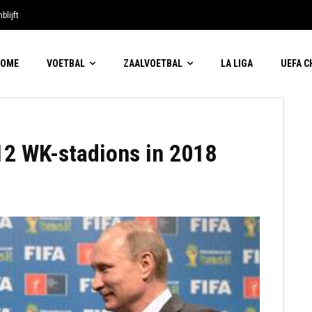
blijft
HOME
VOETBAL
ZAALVOETBAL
LA LIGA
UEFA 
12 WK-stadions in 2018