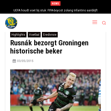
NEWS
UEFA houdt voet bij stuk: FIFA-boycot zolang Infantino aanblijft
Highlights
Voetbal
Eredivisie
Rusnák bezorgt Groningen
historische beker
03/05/2015