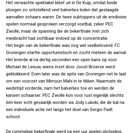
Het verwachte spektakel bleef uit in De Kuip, omdat beide
ploegen zo ontstellend veel balverlies leden dat geslaagde
aanvallen schaars waren. De twee subtoppers uit de eredivisie
spelen normaal gesproken verzorgd voetbal, zeker PEC
Zwolle, maar de spanning die de bekerfinale met zich
meebracht had zichtbaar invloed op de concentratie.
Het begin van de bekerfinale was nog wel veelbelovend. FC
Groningen startte opportunistisch en zocht meteen de aanval.
Het leverde al na dertig seconden een open kans op voor
Michael de Leeuw, wiens inzet door Joost Broerse werd
geblokkeerd. Even later was de spits van Groningen net te laat
om een voorzet van Mimoun Mahi in te tikken. Naarmate de
wedstrijd vorderde, nam het balverlies toe en werden de
kansen schaarser. PEC Zwolle kon voor rust eigenlijk slechts
één keer echt gevaarlijk worden via Jody Lukoki, die de bal na
een individuele actie net langs het doel van Sergio Padt
schoot.
De rommelige bekerfinale werd na een uur spelen plotseling