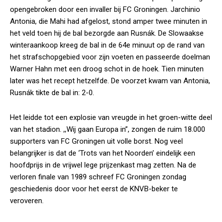
opengebroken door een invaller bij FC Groningen. Jarchinio
Antonia, die Mahi had afgelost, stond amper twee minuten in
het veld toen hij de bal bezorgde aan Rusnák. De Slowaakse
winteraankoop kreeg de bal in de 64e minuut op de rand van
het strafschopgebied voor zijn voeten en passeerde doelman
Warner Hahn met een droog schot in de hoek. Tien minuten
later was het recept hetzelfde. De voorzet kwam van Antonia,
Rusnák tikte de bal in: 2-0.
Het leidde tot een explosie van vreugde in het groen-witte deel
van het stadion. ,,Wij gaan Europa in”, zongen de ruim 18.000
supporters van FC Groningen uit volle borst. Nog veel
belangrijker is dat de ‘Trots van het Noorden’ eindelijk een
hoofdprijs in de vrijwel lege prijzenkast mag zetten. Na de
verloren finale van 1989 schreef FC Groningen zondag
geschiedenis door voor het eerst de KNVB-beker te
veroveren.