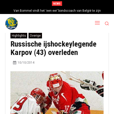
NEWS
Van Bommel vindt het ‘een eer’ bondscoach van België te zijn
Highlights
Overige
Russische ijshockeylegende
Karpov (43) overleden
10/10/2014