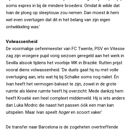
soms expres in bij de mindere broeders. Omdat ik wilde dat
Ivan de ploeg op sleeptouw zou nemen. Dan moest ik hem
wel even overtuigen dat dit in het belang van zijn eigen
ontwikkeling was.’
Volwassenheid
De voormalige oefenmeester van FC Twente, PSV en Vitesse
zag zijn vroegere pupil vorig seizoen geregeld aan het werk in
Sevilla alsook tijdens het voorbije WK in Brazilië. Rutten prijst
vooral diens volwassenheid. ‘De duels gaat hij nu met volle
overtuiging aan, iets wat hij bij Schalke soms nog naliet. Én
Ivan heeft het vermogen balvast te zijn, zowel in de grote
ruimte als kleine ruimte heeft hij overzicht. Mede dankzij hem
heeft Kroatië een heel compleet middenveld. Hij is iets anders
dan Luka Modric die naast het passen óók een man kan
uitspelen. Maar Ivan speelt
hoger
en scoort vaker.’
De transfer naar Barcelona is de zogeheten overtreffende