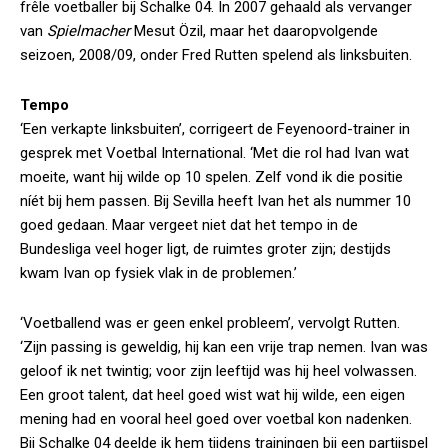
frêle voetballer bij Schalke 04. In 2007 gehaald als vervanger
van
Spielmacher
Mesut Özil, maar het daaropvolgende
seizoen, 2008/09, onder Fred Rutten spelend als linksbuiten.
Tempo
‘Een verkapte linksbuiten’, corrigeert de Feyenoord-trainer in
gesprek met Voetbal International. ‘Met die rol had Ivan wat
moeite, want hij wilde op 10 spelen. Zelf vond ik die positie
níét bij hem passen. Bij Sevilla heeft Ivan het als nummer 10
goed gedaan. Maar vergeet niet dat het tempo in de
Bundesliga veel hoger ligt, de ruimtes groter zijn; destijds
kwam Ivan op fysiek vlak in de problemen.’
‘Voetballend was er geen enkel probleem’, vervolgt Rutten.
‘Zijn passing is geweldig, hij kan een vrije trap nemen. Ivan was
geloof ik net twintig; voor zijn leeftijd was hij heel volwassen.
Een groot talent, dat heel goed wist wat hij wilde, een eigen
mening had en vooral heel goed over voetbal kon nadenken.
Bij Schalke 04 deelde ik hem tijdens trainingen bij een partijspel