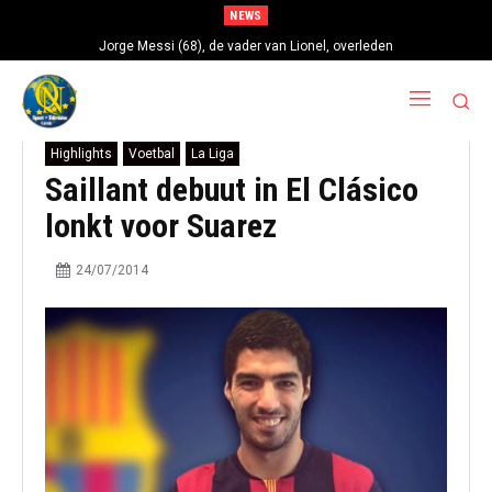
NEWS
Jorge Messi (68), de vader van Lionel, overleden
Highlights
Voetbal
La Liga
Saillant debuut in El Clásico
lonkt voor Suarez
24/07/2014