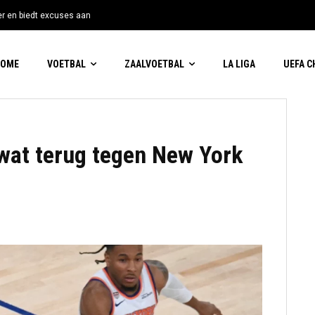
tter en biedt excuses aan
HOME
VOETBAL
ZAALVOETBAL
LA LIGA
UEFA 
wat terug tegen New York