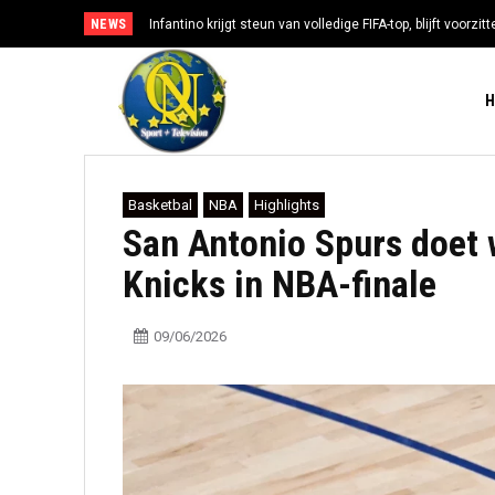
NEWS
Infantino krijgt steun van volledige FIFA-top, blijft voorzi
Basketbal
NBA
Highlights
San Antonio Spurs doet 
Knicks in NBA-finale
09/06/2026