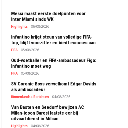
Messi maakt eerste doelpunten voor
Inter Miami sinds WK
Highlights
06/08/2026
Infantino krijgt steun van volledige FIFA-
top, blijft voorzitter en biedt excuses aan
FIFA
05/08/2026
Oud-voetballer en FIFA-ambassadeur Figo:
Infantino moet weg
FIFA
05/08/2026
SV Coronie Boys verwelkomt Edgar Davids
als ambassadeur
Binnenlandse Berichten
04/08/2026
Van Basten en Seedorf bewijzen AC
Milan-icoon Baresi laatste eer bij
uitvaartdienst in Milaan
Highlights
04/08/2026