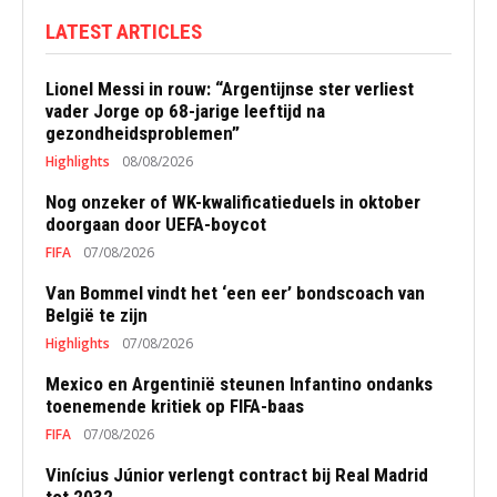
LATEST ARTICLES
Lionel Messi in rouw: “Argentijnse ster verliest
vader Jorge op 68-jarige leeftijd na
gezondheidsproblemen”
Highlights
08/08/2026
Nog onzeker of WK-kwalificatieduels in oktober
doorgaan door UEFA-boycot
FIFA
07/08/2026
Van Bommel vindt het ‘een eer’ bondscoach van
België te zijn
Highlights
07/08/2026
Mexico en Argentinië steunen Infantino ondanks
toenemende kritiek op FIFA-baas
FIFA
07/08/2026
Vinícius Júnior verlengt contract bij Real Madrid