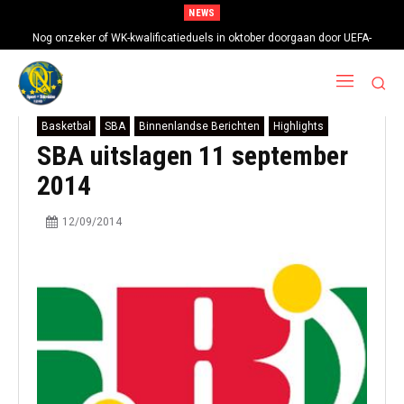
NEWS
Nog onzeker of WK-kwalificatieduels in oktober doorgaan door UEFA-
boycot
Basketbal
SBA
Binnenlandse Berichten
Highlights
SBA uitslagen 11 september
2014
12/09/2014