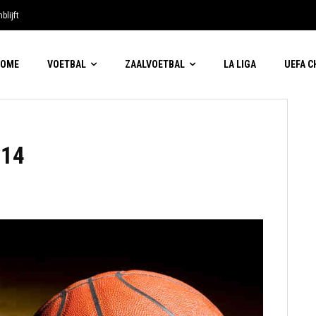
blijft
HOME
VOETBAL
ZAALVOETBAL
LA LIGA
UEFA 
014