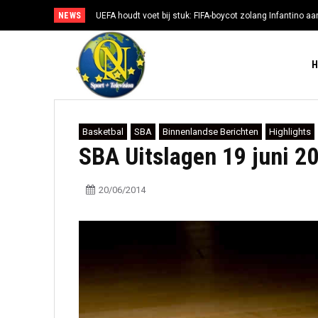
NEWS
UEFA houdt voet bij stuk: FIFA-boycot zolang Infantino aan
Basketbal
SBA
Binnenlandse Berichten
Highlights
SBA Uitslagen 19 juni 2
20/06/2014