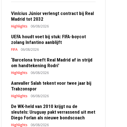
Vinícius Júnior verlengt contract bij Real
Madrid tot 2032
Highlights
06/08/2026
UEFA houdt voet bij stuk: FIFA-boycot
zolang Infantino aanblijft
FIFA
06/08/2026
‘Barcelona troeft Real Madrid af in strijd
om handtekening Rodri’
Highlights
06/08/2026
Aanvaller Salah tekent voor twee jaar bij
Trabzonspor
Highlights
06/08/2026
De WK-held van 2010 krijgt nu de
sleutels: Uruguay pakt verrassend uit met
Diego Forlan als nieuwe bondscoach
Highlights
06/08/2026