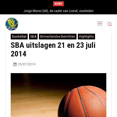
NEWS
Jorge Messi (68), de vader van Lionel, overleden
Basketbal
SBA
Binnenlandse Berichten
Highlights
SBA uitslagen 21 en 23 juli
2014
25/07/2014