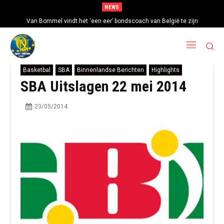
NEWS
Van Bommel vindt het ‘een eer’ bondscoach van België te zijn
Basketbal
SBA
Binnenlandse Berichten
Highlights
SBA Uitslagen 22 mei 2014
23/05/2014