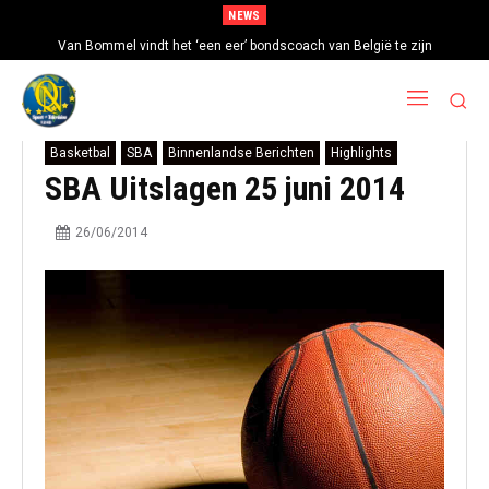
NEWS
Van Bommel vindt het ‘een eer’ bondscoach van België te zijn
Basketbal
SBA
Binnenlandse Berichten
Highlights
SBA Uitslagen 25 juni 2014
26/06/2014