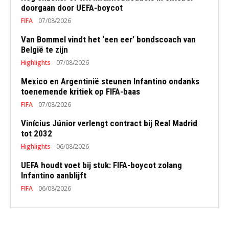
doorgaan door UEFA-boycot
FIFA
07/08/2026
Van Bommel vindt het ‘een eer’ bondscoach van
België te zijn
Highlights
07/08/2026
Mexico en Argentinië steunen Infantino ondanks
toenemende kritiek op FIFA-baas
FIFA
07/08/2026
Vinícius Júnior verlengt contract bij Real Madrid
tot 2032
Highlights
06/08/2026
UEFA houdt voet bij stuk: FIFA-boycot zolang
Infantino aanblijft
FIFA
06/08/2026