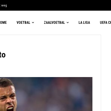
t weg
HOME
VOETBAL
ZAALVOETBAL
LA LIGA
UEFA 
to