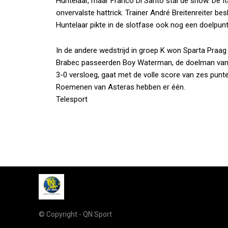
Huntelaar, maar Franco Di Santo stal de show. De I
onvervalste hattrick. Trainer André Breitenreiter be
Huntelaar pikte in de slotfase ook nog een doelpunt
In de andere wedstrijd in groep K won Sparta Praag
Brabec passeerden Boy Waterman, de doelman van d
3-0 versloeg, gaat met de volle score van zes punte
Roemenen van Asteras hebben er één.
Telesport
© Copyright - QN Sport