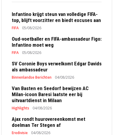
Infantino krijgt steun van volledige FIFA-
top, blijft voorzitter en biedt excuses aan
FIFA
05/08/2026
Oud-voetballer en FIFA-ambassadeur Figo:
Infantino moet weg
FIFA
05/08/2026
SV Coronie Boys verwelkomt Edgar Davids
als ambassadeur
Binnenlandse Berichten
04/08/2026
Van Basten en Seedorf bewijzen AC
Milan-icoon Baresi laatste eer bij
uitvaartdienst in Milaan
Highlights
04/08/2026
Ajax rondt huurovereenkomst met
doelman Ter Stegen af
Eredivisie
04/08/2026