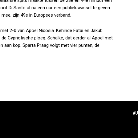
taliaanse spits maakte tussen de 28e en 44e minuut een
sloot Di Santo al na een uur een publiekswissel te geven.
 mee, zijn 49e in Europees verband.
 met 2-0 van Apoel Nicosia. Kehinde Fatai en Jakub
e Cypriotische ploeg. Schalke, dat eerder al Apoel met
n aan kop. Sparta Praag volgt met vier punten, de
AU