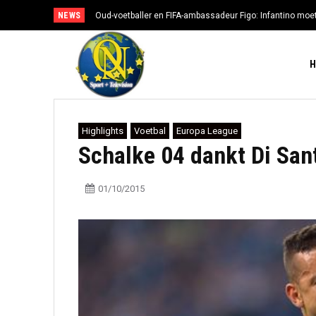
NEWS
Oud-voetballer en FIFA-ambassadeur Figo: Infantino moe
Highlights
Voetbal
Europa League
Schalke 04 dankt Di San
01/10/2015