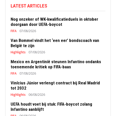
LATEST ARTICLES
Nog onzeker of WK-kwalificatieduels in oktober
doorgaan door UEFA-boycot
FIFA
07/08/2026
Van Bommel vindt het ‘een eer’ bondscoach van
België te zijn
Highlights
07/08/2026
Mexico en Argentinië steunen Infantino ondanks
toenemende kritiek op FIFA-baas
FIFA
07/08/2026
Vinícius Júnior verlengt contract bij Real Madrid
tot 2032
Highlights
06/08/2026
UEFA houdt voet bij stuk: FIFA-boycot zolang
Infantino aanblijft
FIFA
06/08/2026