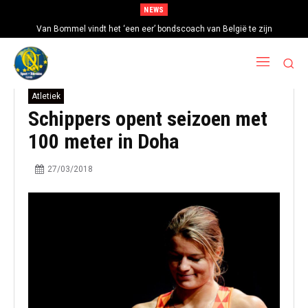
NEWS
Van Bommel vindt het ‘een eer’ bondscoach van België te zijn
Atletiek
Schippers opent seizoen met
100 meter in Doha
27/03/2018