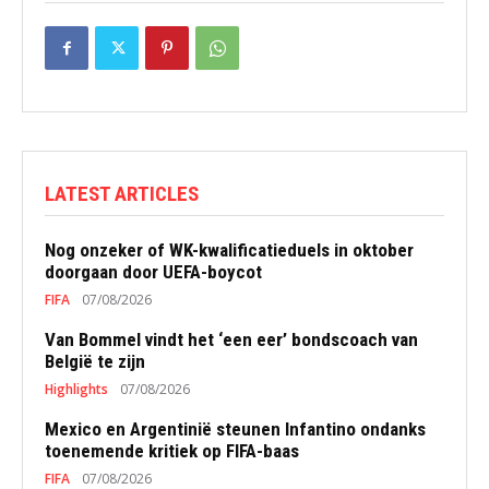
LATEST ARTICLES
Nog onzeker of WK-kwalificatieduels in oktober
doorgaan door UEFA-boycot
FIFA
07/08/2026
Van Bommel vindt het ‘een eer’ bondscoach van
België te zijn
Highlights
07/08/2026
Mexico en Argentinië steunen Infantino ondanks
toenemende kritiek op FIFA-baas
FIFA
07/08/2026