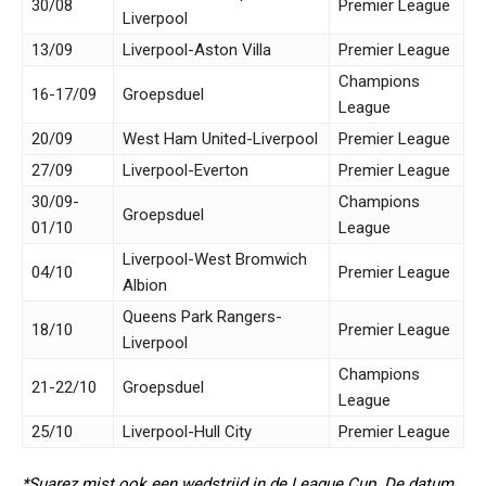
30/08
Premier League
Liverpool
13/09
Liverpool-Aston Villa
Premier League
Champions
16-17/09
Groepsduel
League
20/09
West Ham United-Liverpool
Premier League
27/09
Liverpool-Everton
Premier League
30/09-
Champions
Groepsduel
01/10
League
Liverpool-West Bromwich
04/10
Premier League
Albion
Queens Park Rangers-
18/10
Premier League
Liverpool
Champions
21-22/10
Groepsduel
League
25/10
Liverpool-Hull City
Premier League
*Suarez mist ook een wedstrijd in de League Cup. De datum