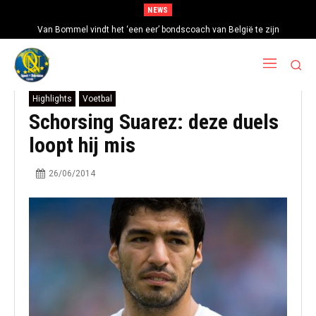
NEWS
Van Bommel vindt het ‘een eer’ bondscoach van België te zijn
Highlights
Voetbal
Schorsing Suarez: deze duels
loopt hij mis
26/06/2014