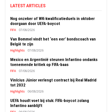
LATEST ARTICLES
Nog onzeker of WK-kwalificatieduels in oktober
doorgaan door UEFA-boycot
FIFA
07/08/2026
Van Bommel vindt het ‘een eer’ bondscoach van
België te zijn
Highlights
07/08/2026
Mexico en Argentinië steunen Infantino ondanks
toenemende kritiek op FIFA-baas
FIFA
07/08/2026
Vinícius Júnior verlengt contract bij Real Madrid
tot 2032
Highlights
06/08/2026
UEFA houdt voet bij stuk: FIFA-boycot zolang
Infantino aanblijft
FIFA
06/08/2026