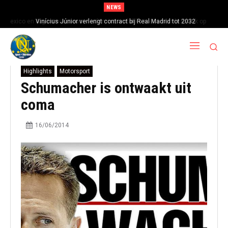
NEWS
Mexico en Argentinië steunen Infantino ondanks toenemende kritiek op
Vinícius Júnior verlengt contract bij Real Madrid tot 2032
FIFA-baas
Highlights
Motorsport
Schumacher is ontwaakt uit
coma
16/06/2014