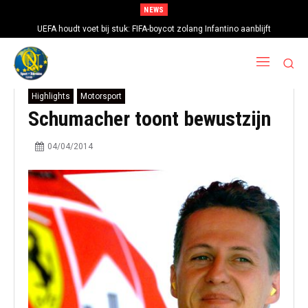
NEWS
UEFA houdt voet bij stuk: FIFA-boycot zolang Infantino aanblijft
Highlights
Motorsport
Schumacher toont bewustzijn
04/04/2014