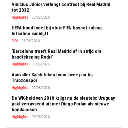
Vinícius Júnior verlengt contract bij Real Madrid
tot 2032
Highlights
06/08/2026
UEFA houdt voet bij stuk: FIFA-boycot zolang
Infantino aanblijft
FIFA
06/08/2026
‘Barcelona troeft Real Madrid af in strijd om
handtekening Rodri’
Highlights
06/08/2026
Aanvaller Salah tekent voor twee jaar bij
Trabzonspor
Highlights
06/08/2026
De WK-held van 2010 krijgt nu de sleutels: Uruguay
pakt verrassend uit met Diego Forlan als nieuwe
bondscoach
Highlights
06/08/2026