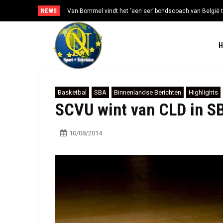
NEWS
Van Bommel vindt het ‘een eer’ bondscoach van België t
Basketbal
SBA
Binnenlandse Berichten
Highlights
SCVU wint van CLD in SB
10/08/2014