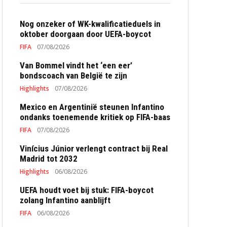
Nog onzeker of WK-kwalificatieduels in
oktober doorgaan door UEFA-boycot
FIFA
07/08/2026
Van Bommel vindt het ‘een eer’
bondscoach van België te zijn
Highlights
07/08/2026
Mexico en Argentinië steunen Infantino
ondanks toenemende kritiek op FIFA-baas
FIFA
07/08/2026
Vinícius Júnior verlengt contract bij Real
Madrid tot 2032
Highlights
06/08/2026
UEFA houdt voet bij stuk: FIFA-boycot
zolang Infantino aanblijft
FIFA
06/08/2026