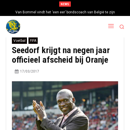
NEWS
Van Bommel vindt het ‘een eer’ bondscoach van België te zijn
Voetbal
FIFA
Seedorf krijgt na negen jaar
officieel afscheid bij Oranje
17/03/2017