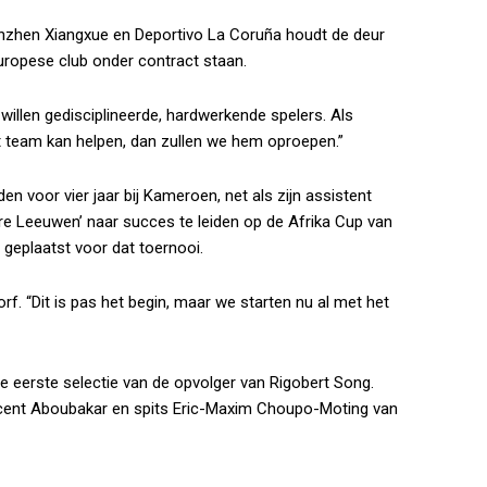
enzhen Xiangxue en Deportivo La Coruña houdt de deur
Europese club onder contract staan.
willen gedisciplineerde, hardwerkende spelers. Als
 team kan helpen, dan zullen we hem oproepen.”
n voor vier jaar bij Kameroen, net als zijn assistent
are Leeuwen’ naar succes te leiden op de Afrika Cup van
 geplaatst voor dat toernooi.
rf. “Dit is pas het begin, maar we starten nu al met het
e eerste selectie van de opvolger van Rigobert Song.
cent Aboubakar en spits Eric-Maxim Choupo-Moting van