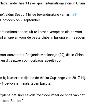
derlander heeft liever geen internationals die in China
zië”, aldus Seedorf bij de bekendmaking van zijn
23-
e Comoren op 7 september.
et nationale team uit te komen verspelen als ze voor
 willen spelen voor de beste clubs in Europa en meedoen
voor aanvoerder Benjamin Moukandjo (29), die in China
 en dit seizoen op huurbasis speelt voor
rs bij Kameroen tijdens de Afrika Cup-zege van 2017. Hij
2-1 gewonnen finale tegen Egypte.
tijdens dat succesvolle toernooi, maar de spits van het
d door Seedorf.