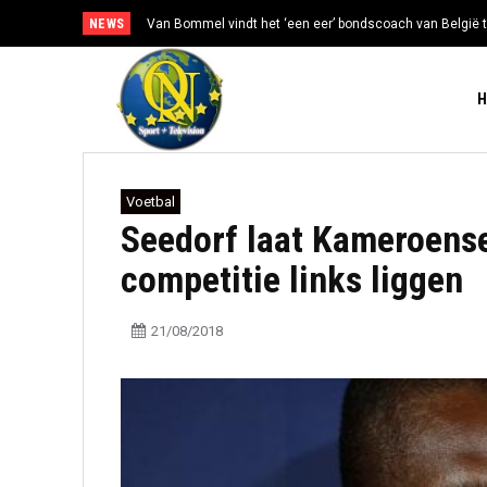
NEWS
Van Bommel vindt het ‘een eer’ bondscoach van België t
Voetbal
Seedorf laat Kameroense
competitie links liggen
21/08/2018