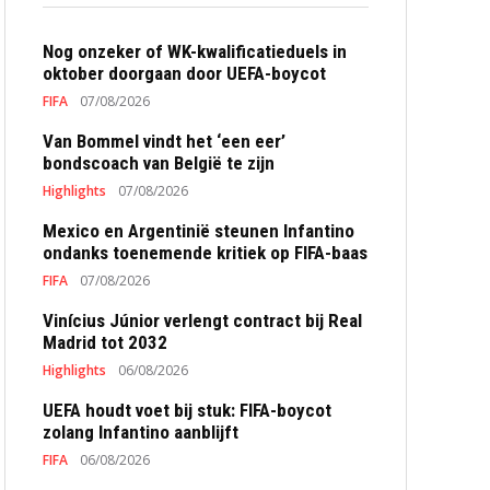
Nog onzeker of WK-kwalificatieduels in
oktober doorgaan door UEFA-boycot
FIFA
07/08/2026
Van Bommel vindt het ‘een eer’
bondscoach van België te zijn
Highlights
07/08/2026
Mexico en Argentinië steunen Infantino
ondanks toenemende kritiek op FIFA-baas
FIFA
07/08/2026
Vinícius Júnior verlengt contract bij Real
Madrid tot 2032
Highlights
06/08/2026
UEFA houdt voet bij stuk: FIFA-boycot
zolang Infantino aanblijft
FIFA
06/08/2026