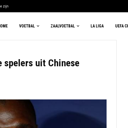
e zijn
HOME
VOETBAL
ZAALVOETBAL
LA LIGA
UEFA 
 spelers uit Chinese