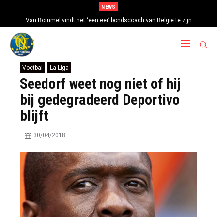
NEWS
Van Bommel vindt het ‘een eer’ bondscoach van België te zijn
Voetbal
La Liga
Seedorf weet nog niet of hij
bij gedegradeerd Deportivo
blijft
30/04/2018