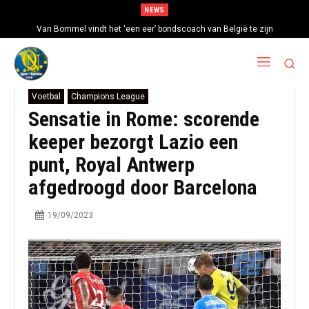
NEWS
Van Bommel vindt het ‘een eer’ bondscoach van België te zijn
Voetbal
Champions League
Sensatie in Rome: scorende
keeper bezorgt Lazio een
punt, Royal Antwerp
afgedroogd door Barcelona
19/09/2023