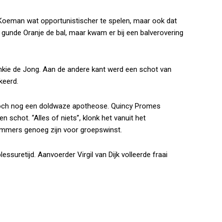
Koeman wat opportunistischer te spelen, maar ook dat
g, gunde Oranje de bal, maar kwam er bij een balverovering
nkie de Jong. Aan de andere kant werd een schot van
keerd.
 toch nog een doldwaze apotheose. Quincy Promes
 schot. “Alles of niets”, klonk het vanuit het
 immers genoeg zijn voor groepswinst.
lessuretijd. Aanvoerder Virgil van Dijk volleerde fraai