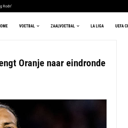
g Rodri’
HOME
VOETBAL
ZAALVOETBAL
LA LIGA
UEFA 
rengt Oranje naar eindronde