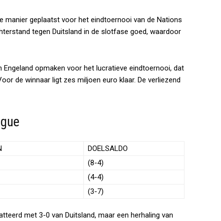
le manier geplaatst voor het eindtoernooi van de Nations
hterstand tegen Duitsland in de slotfase goed, waardoor
n Engeland opmaken voor het lucratieve eindtoernooi, dat
Voor de winnaar ligt zes miljoen euro klaar. De verliezend
ague
N
DOELSALDO
(8-4)
(4-4)
(3-7)
tteerd met 3-0 van Duitsland, maar een herhaling van