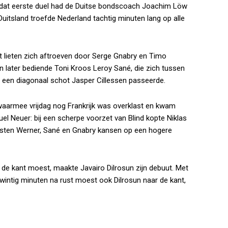
n dat eerste duel had de Duitse bondscoach Joachim Löw
 Duitsland troefde Nederland tachtig minuten lang op alle
Ligt lieten zich aftroeven door Serge Gnabry en Timo
n later bediende Toni Kroos Leroy Sané, die zich tussen
et een diagonaal schot Jasper Cillessen passeerde.
 waarmee vrijdag nog Frankrijk was overklast en kwam
el Neuer: bij een scherpe voorzet van Blind kopte Niklas
misten Werner, Sané en Gnabry kansen op een hogere
e kant moest, maakte Javairo Dilrosun zijn debuut. Met
 Twintig minuten na rust moest ook Dilrosun naar de kant,