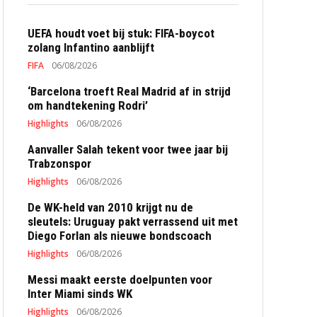
UEFA houdt voet bij stuk: FIFA-boycot
zolang Infantino aanblijft
FIFA
06/08/2026
‘Barcelona troeft Real Madrid af in strijd
om handtekening Rodri’
Highlights
06/08/2026
Aanvaller Salah tekent voor twee jaar bij
Trabzonspor
Highlights
06/08/2026
De WK-held van 2010 krijgt nu de
sleutels: Uruguay pakt verrassend uit met
Diego Forlan als nieuwe bondscoach
Highlights
06/08/2026
Messi maakt eerste doelpunten voor
Inter Miami sinds WK
Highlights
06/08/2026