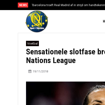
NEWS
‘Barcelona troeft Real Madrid af in strijd om handtekenin
Voetbal
Sensationele slotfase b
Nations League
19/11/2018