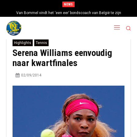
NEWS
Van Bommel vindt het ‘een eer’ bondscoach van België te zijn
Highlights
Tennis
Serena Williams eenvoudig
naar kwartfinales
02/09/2014