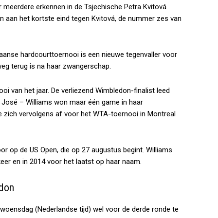
 meerdere erkennen in de Tsjechische Petra Kvitová.
len aan het kortste eind tegen Kvitová, de nummer zes van
aanse hardcourttoernooi is een nieuwe tegenvaller voor
weg terug is na haar zwangerschap.
oi van het jaar. De verliezend Wimbledon-finalist leed
n José – Williams won maar één game in haar
 zich vervolgens af voor het WTA-toernooi in Montreal
or op de US Open, die op 27 augustus begint. Williams
eer en in 2014 voor het laatst op haar naam.
edon
 woensdag (Nederlandse tijd) wel voor de derde ronde te