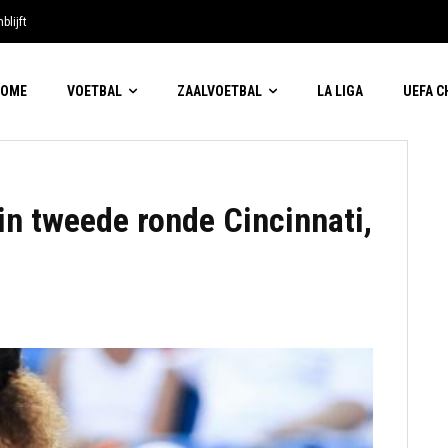
blijft
HOME
VOETBAL
ZAALVOETBAL
LA LIGA
UEFA 
in tweede ronde Cincinnati,