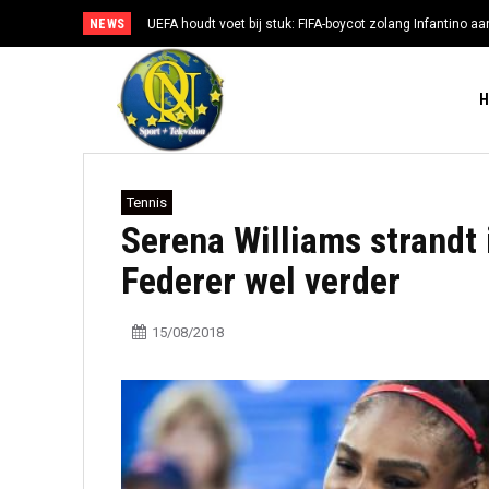
NEWS
UEFA houdt voet bij stuk: FIFA-boycot zolang Infantino aan
Tennis
Serena Williams strandt 
Federer wel verder
15/08/2018