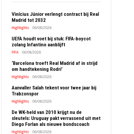
Vinícius Júnior verlengt contract bij Real
Madrid tot 2032
Highlights
06/08/2026
UEFA houdt voet bij stuk: FIFA-boycot
zolang Infantino aanblijft
FIFA
06/08/2026
‘Barcelona troeft Real Madrid af in strijd
om handtekening Rodri’
Highlights
06/08/2026
Aanvaller Salah tekent voor twee jaar bij
Trabzonspor
Highlights
06/08/2026
De WK-held van 2010 krijgt nu de
sleutels: Uruguay pakt verrassend uit met
Diego Forlan als nieuwe bondscoach
Highlights
06/08/2026