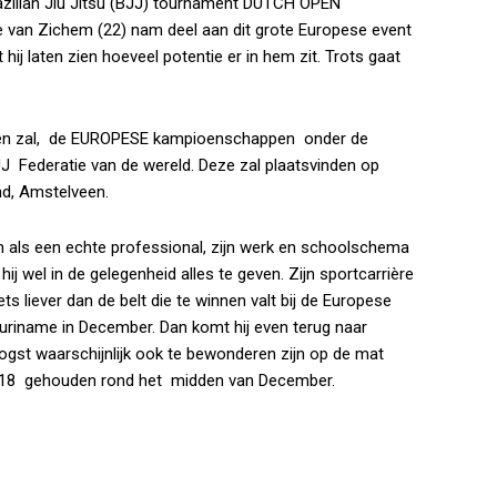
razilian Jiu Jitsu (BJJ) tournament DUTCH OPEN
 van Zichem (22) nam deel aan dit grote Europese event
ij laten zien hoeveel potentie er in hem zit. Trots gaat
omen zal, de EUROPESE kampioenschappen onder de
 Federatie van de wereld. Deze zal plaatsvinden op
nd, Amstelveen.
n als een echte professional, zijn werk en schoolschema
ij wel in de gelegenheid alles te geven. Zijn sportcarrière
niets liever dan de belt die te winnen valt bij de Europese
riname in December. Dan komt hij even terug naar
oogst waarschijnlijk ook te bewonderen zijn op de mat
018 gehouden rond het midden van December.