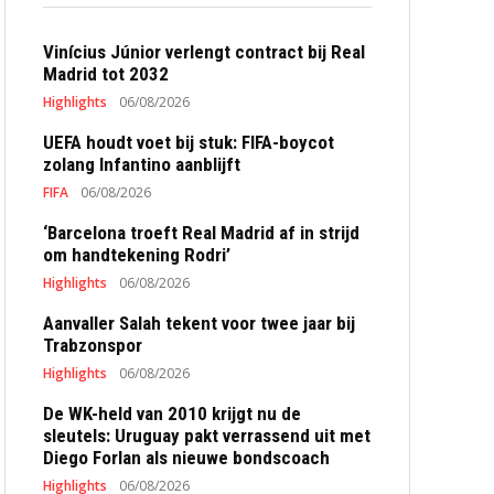
Vinícius Júnior verlengt contract bij Real
Madrid tot 2032
Highlights
06/08/2026
UEFA houdt voet bij stuk: FIFA-boycot
zolang Infantino aanblijft
FIFA
06/08/2026
‘Barcelona troeft Real Madrid af in strijd
om handtekening Rodri’
Highlights
06/08/2026
Aanvaller Salah tekent voor twee jaar bij
Trabzonspor
Highlights
06/08/2026
De WK-held van 2010 krijgt nu de
sleutels: Uruguay pakt verrassend uit met
Diego Forlan als nieuwe bondscoach
Highlights
06/08/2026