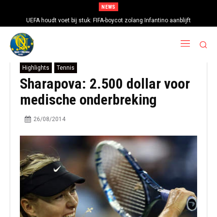
NEWS
UEFA houdt voet bij stuk: FIFA-boycot zolang Infantino aanblijft
Highlights
Tennis
Sharapova: 2.500 dollar voor
medische onderbreking
26/08/2014