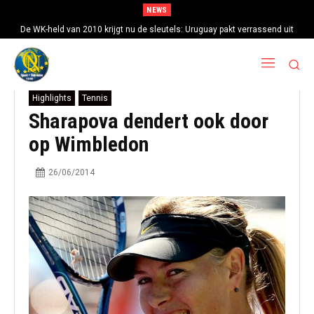
NEWS
De WK-held van 2010 krijgt nu de sleutels: Uruguay pakt verrassend uit
met Diego Forlan als nieuwe bondscoach
Highlights
Tennis
Sharapova dendert ook door
op Wimbledon
26/06/2014