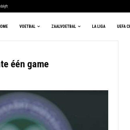
blijft
HOME
VOETBAL
ZAALVOETBAL
LA LIGA
UEFA 
te één game