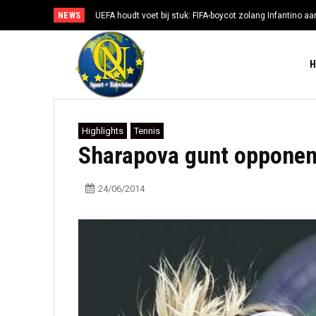
NEWS
UEFA houdt voet bij stuk: FIFA-boycot zolang Infantino aan
Highlights
Tennis
Sharapova gunt opponen
24/06/2014