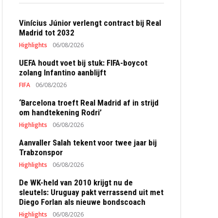
Vinícius Júnior verlengt contract bij Real
Madrid tot 2032
Highlights
06/08/2026
UEFA houdt voet bij stuk: FIFA-boycot
zolang Infantino aanblijft
FIFA
06/08/2026
‘Barcelona troeft Real Madrid af in strijd
om handtekening Rodri’
Highlights
06/08/2026
Aanvaller Salah tekent voor twee jaar bij
Trabzonspor
Highlights
06/08/2026
De WK-held van 2010 krijgt nu de
sleutels: Uruguay pakt verrassend uit met
Diego Forlan als nieuwe bondscoach
Highlights
06/08/2026