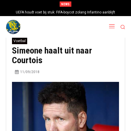
NEWS
UEFA houdt voet bij stuk: FIFA-boycot zolang Infantino aanblijft
Voetbal
Simeone haalt uit naar
Courtois
11/09/2018